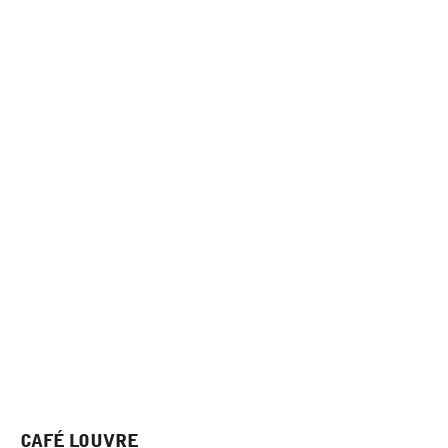
P
A
T
Í
CAFÉ LOUVRE