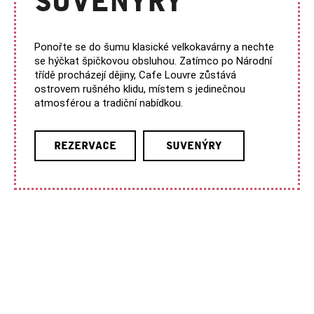
SUVENÝRY
Ponořte se do šumu klasické velkokavárny a nechte
se hýčkat špičkovou obsluhou. Zatímco po Národní
třídě procházejí dějiny, Cafe Louvre zůstává
ostrovem rušného klidu, místem s jedinečnou
atmosférou a tradiční nabídkou.
REZERVACE
SUVENÝRY
Z
Á