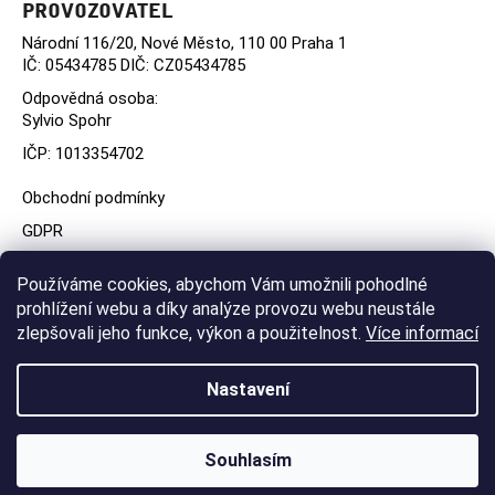
PROVOZOVATEL
Národní 116/20, Nové Město, 110 00 Praha 1
IČ: 05434785 DIČ: CZ05434785
Odpovědná osoba
:
Sylvio Spohr
IČP: 1013354702
Obchodní podmínky
GDPR
Používáme cookies, abychom Vám umožnili pohodlné
prohlížení webu a díky analýze provozu webu neustále
zlepšovali jeho funkce, výkon a použitelnost.
Více informací
Nastavení
Vytvořil Shoptet
Copyright 2026
Dárkové poukazy | Café Louvre
. Všechna
Souhlasím
práva vyhrazena.