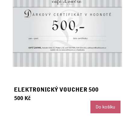
S
T
O
I
Í
ELEKTRONICKÝ VOUCHER 500
500 Kč
Do košíku