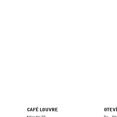
T
Í
CAFÉ LOUVRE
OTEV