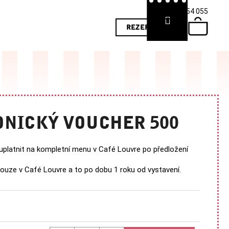
+420 724 054 055
Přihlášení
Nákupn
REZERVACE
košík
NICKÝ VOUCHER 500
e uplatnit na kompletní menu v Café Louvre po předložení
pouze v Café Louvre a to po dobu 1 roku od vystavení.