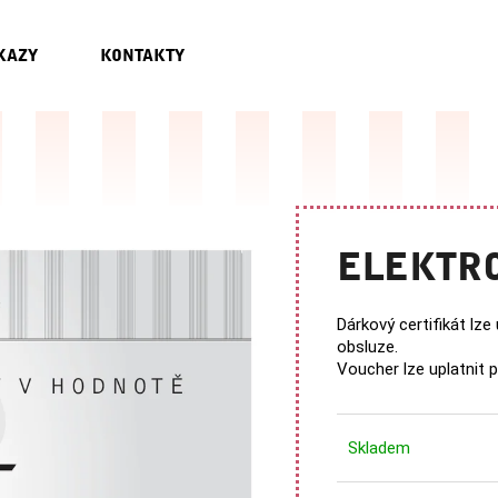
KAZY
KONTAKTY
CO POTŘEBUJETE NAJÍT?
HLEDAT
ELEKTRO
DOPORUČUJEME
Dárkový certifikát lz
obsluze.
Voucher lze uplatnit 
Skladem